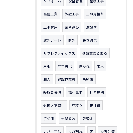
リフォーム
安全管理
屋根工事
高建工業
外壁工事
工事見積り
工事費用
業者選び
遮熱材
遮熱シート
断熱
暑さ対策
リフレクティックス
建設業あるある
屋根
経年劣化
剝がれ
求人
職人
建設作業員
未経験
経験者優遇
福利厚生
社内規則
外国人実習生
見積り
正社員
浜松市
外壁塗装
張替え
カバー工法
ひび割れ
瓦
災害対策