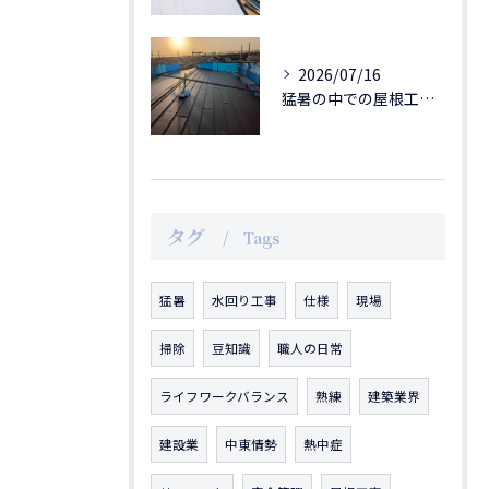
2026/07/16
猛暑の中での屋根工事｜職人の安全を第一に
タグ
Tags
猛暑
水回り工事
仕様
現場
掃除
豆知識
職人の日常
ライフワークバランス
熟練
建築業界
建設業
中東情勢
熱中症