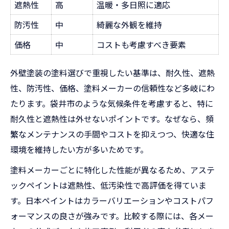
遮熱性
高
温暖・多日照に適応
外壁塗装のメンテナンス周期を知る
袋井市で長持ち塗料を選ぶポイント
防汚性
中
綺麗な外観を維持
快適な住まいを守る塗料選びの極意
価格
中
コストも考慮すべき要素
外壁塗装の塗料選びで重視したい基準は、耐久性、遮熱
性、防汚性、価格、塗料メーカーの信頼性など多岐にわ
たります。袋井市のような気候条件を考慮すると、特に
耐久性と遮熱性は外せないポイントです。なぜなら、頻
繁なメンテナンスの手間やコストを抑えつつ、快適な住
環境を維持したい方が多いためです。
塗料メーカーごとに特化した性能が異なるため、アステ
ックペイントは遮熱性、低汚染性で高評価を得ていま
す。日本ペイントはカラーバリエーションやコストパフ
ォーマンスの良さが強みです。比較する際には、各メー