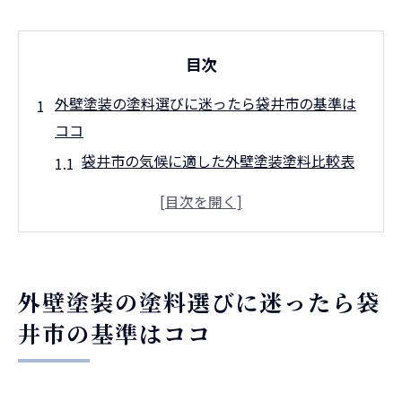
目次
外壁塗装の塗料選びに迷ったら袋井市の基準は
ココ
袋井市の気候に適した外壁塗装塗料比較表
外壁塗装選びで重視すべき基準とは
迷った場合の塗料選定ポイントを解説
初めて外壁塗装を検討する人への注意点
袋井市で外壁塗装を成功させる秘訣
外壁塗装の塗料選びに迷ったら袋
性能重視派が注目すべき外壁塗装塗料の比較法
井市の基準はココ
耐久性・遮熱性で見る外壁塗装塗料一覧
性能別に比較する外壁塗装の選び方