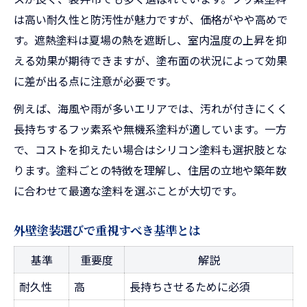
外壁塗装の補助金を受け取る手順
は高い耐久性と防汚性が魅力ですが、価格がやや高めで
磐田市など周辺地域との助成金比較
す。遮熱塗料は夏場の熱を遮断し、室内温度の上昇を抑
える効果が期待できますが、塗布面の状況によって効果
助成金制度の最新動向をチェック
に差が出る点に注意が必要です。
外壁塗装で後悔しない色選びのコツと注意点
例えば、海風や雨が多いエリアでは、汚れが付きにくく
人気色・避けたい色の外壁塗装色見本表
長持ちするフッ素系や無機系塗料が適しています。一方
外壁塗装で後悔しやすい色選びとは
で、コストを抑えたい場合はシリコン塗料も選択肢とな
袋井市で映える外壁カラーの選び方
ります。塗料ごとの特徴を理解し、住居の立地や築年数
近隣との調和を考えた色選定の秘訣
に合わせて最適な塗料を選ぶことが大切です。
失敗しないための配色ポイント
長持ちする塗料選びで叶える快適な住まいづく
外壁塗装選びで重視すべき基準とは
り
基準
重要度
解説
耐久性別外壁塗装塗料の寿命比較表
耐久性
高
長持ちさせるために必須
長く快適に暮らすための塗料選定術