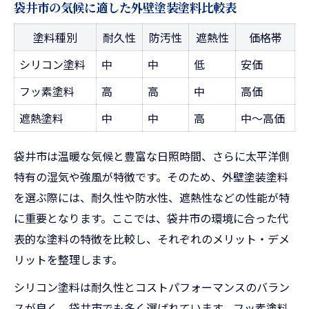
外壁塗装塗料のメリットとデメリット
袋井市の気候に適した外壁塗装塗料比較表
長持ちさせたいなら注目したい塗料性能
塗料種別
耐久性
防汚性
遮熱性
価格帯
外壁塗装で失敗しない比較のコツ
シリコン塗料
中
中
低
安価
アステックと日本ペイントを徹底検証した選び
フッ素塗料
高
高
中
高価
方
アステックvs日本ペイント特徴早見表
遮熱塗料
中
中
高
中～高価
主要メーカー別の外壁塗装違いを解説
袋井市は温暖な気候と豊富な日照時間、さらに太平洋側
袋井市で人気の塗料ブランド比較術
特有の湿気や強風が特徴です。そのため、外壁塗装塗料
メーカー選びで押さえるべき実績と信頼性
を選ぶ際には、耐久性や防水性、遮熱性などの性能が特
外壁塗装のブランド選択ポイント
に重要となります。ここでは、袋井市の環境に合った代
袋井市で使える外壁塗装助成金の最新情報まと
表的な塗料の特徴を比較し、それぞれのメリット・デメ
め
リットを整理します。
袋井市外壁塗装助成金・補助金一覧表
シリコン塗料は耐久性とコストパフォーマンスのバラン
助成金申請で押さえるべき条件とは
スが良く、袋井市でも多く選ばれています。フッ素塗料