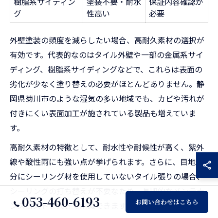
樹脂系サイディン
塗装不要・耐水
保証内容確認が
グ
性高い
必要
外壁塗装の頻度を減らしたい場合、高耐久素材の選択が
有効です。代表的なのはタイル外壁や一部の金属系サイ
ディング、樹脂系サイディングなどで、これらは表面の
劣化が少なく塗り替えの必要がほとんどありません。静
岡県菊川市のような湿気の多い地域でも、カビや汚れが
付きにくい表面加工が施されている製品も増えていま
す。
高耐久素材の特徴として、耐水性や耐候性が高く、紫外
線や酸性雨にも強い点が挙げられます。さらに、目地部
分にシーリング材を使用していないタイル張りの場合、
シーリングの打ち替えが不要なため、長期的なメンテナ
053-460-6193
お問い合わせはこちら
ンスコストを大きく削減できます。