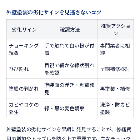
外壁塗装の劣化サインを見逃さないコツ
推奨アクショ
劣化サイン
確認方法
ン
チョーキング
手で触れて白い粉が付
専門業者に相
現象
着
談
目視で細かな線状割れ
ひび割れ
早期補修検討
を確認
塗装面の浮き・剥離発
塗膜の剥がれ
再塗装・補修
見
カビやコケの
洗浄・防カビ
緑・黒の変色観察
発生
塗装
外壁塗装の劣化サインを早期に発見することが、修繕費
用の増加やトラブルを防ぐ上で重要です。主なチェック