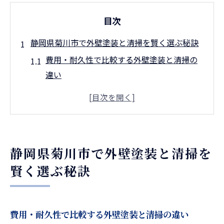
目次
静岡県菊川市で外壁塗装と清掃を賢く選ぶ秘訣
費用・耐久性で比較する外壁塗装と清掃の
違い
静岡県菊川市で外壁塗装が必要な理由
清掃だけで済ませる場合のメリットと注意
点
外壁塗装を選ぶなら知っておきたい基準
静岡県菊川市で外壁塗装と清掃を
現地の気候が外壁塗装に与える影響とは
賢く選ぶ秘訣
外壁塗装を20年放置した家のリスクとは
20年間外壁塗装をしない場合の劣化症状一
覧
費用・耐久性で比較する外壁塗装と清掃の違い
外壁塗装放置による修繕費の増加リスク