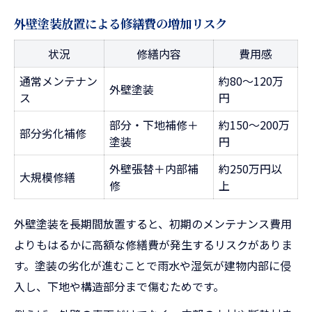
外壁塗装放置による修繕費の増加リスク
状況
修繕内容
費用感
通常メンテナン
約80～120万
外壁塗装
ス
円
部分・下地補修＋
約150～200万
部分劣化補修
塗装
円
外壁張替＋内部補
約250万円以
大規模修繕
修
上
外壁塗装を長期間放置すると、初期のメンテナンス費用
よりもはるかに高額な修繕費が発生するリスクがありま
す。塗装の劣化が進むことで雨水や湿気が建物内部に侵
入し、下地や構造部分まで傷むためです。