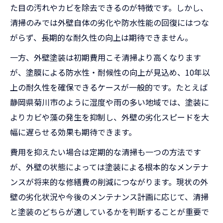
た目の汚れやカビを除去できるのが特徴です。しかし、
静岡県菊川市で人気の外壁材とその理由
清掃のみでは外壁自体の劣化や防水性能の回復にはつな
外壁塗装の回数を減らす工夫とは
がらず、長期的な耐久性の向上は期待できません。
費用と耐久性を重視した外壁の守り方解説
一方、外壁塗装は初期費用こそ清掃より高くなります
外壁塗装・清掃の費用相場と耐久性比較
が、塗膜による防水性・耐候性の向上が見込め、10年以
高圧洗浄の費用と効果を徹底解説
上の耐久性を確保できるケースが一般的です。たとえば
外壁塗装の費用を抑えるための実践術
静岡県菊川市のように湿度や雨の多い地域では、塗装に
耐久性重視で選ぶ外壁メンテナンス方法
よりカビや藻の発生を抑制し、外壁の劣化スピードを大
幅に遅らせる効果も期待できます。
静岡県菊川市の気候に適した外壁管理法
将来を見据えた外壁塗装のベストタイミング
費用を抑えたい場合は定期的な清掃も一つの方法です
外壁塗装を行う最適な時期と判断基準一覧
が、外壁の状態によっては塗装による根本的なメンテナ
ンスが将来的な修繕費の削減につながります。現状の外
劣化症状から逆算する外壁塗装のタイミン
壁の劣化状況や今後のメンテナンス計画に応じて、清掃
グ
と塗装のどちらが適しているかを判断することが重要で
清掃と塗装の組み合わせで長持ちさせる方