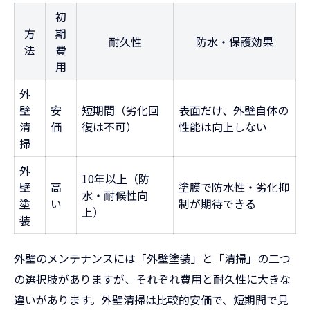
初
静岡県菊川市の湿気が外壁に与える影響
方
期
耐久性
防水・保護効果
放置した外壁のカビ・コケ被害を防ぐには
法
費
用
外壁塗装の劣化サインを見逃さないコツ
外
清掃か塗装か迷う方に最適な比較ポイント
壁
安
短期間（劣化回
表面だけ、外壁自体の
外壁塗装と清掃の費用・耐久性比較表
清
価
復は不可）
性能は向上しない
清掃のみで維持できる外壁の種類とは
掃
外壁塗装が必要なタイミングの見極め方
外
10年以上（防
壁
高
塗膜で防水性・劣化抑
長期コストで見る外壁塗装と清掃の違い
水・耐候性向
塗
い
制が期待できる
静岡県菊川市の家に合うメンテナンス戦略
上）
装
長持ちする外壁材選びとメンテナンス戦略
外壁のメンテナンスには「外壁塗装」と「清掃」の二つ
各外壁材の耐久性・メンテナンス周期一覧
の選択肢がありますが、それぞれ費用と耐久性に大きな
外壁塗装が不要な高耐久素材の特徴
違いがあります。外壁清掃は比較的安価で、短期間で見
塗り壁・サイディングの選び方と注意点