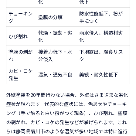
化
低下
チョーキン
防水性能低下、粉が
塗膜の分解
グ
手につく
乾燥・振動・劣
雨水侵入、構造材劣
ひび割れ
化
化
塗膜の剥が
接着力低下・水
下地露出、腐食リス
れ
分侵入
ク
カビ・コケ
湿気・通気不良
美観・耐久性低下
発生
外壁塗装を20年間行わない場合、外壁はさまざまな劣化
症状が現れます。代表的な症状には、色あせやチョーキ
ング（手で触ると白い粉がつく現象）、ひび割れ、塗膜
の剥がれ、カビ・コケの発生などが挙げられます。これ
らは静岡県菊川市のような湿気が多い地域では特に進行